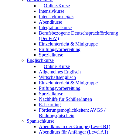
Online-Kurse
Intensivkurse
Intensivkurse
plus
Abendkurse
Integrationskurse
Berufsbezogene Deutschsprachförderung
(DeuFöV)
Einzelunterricht & Minigruppe
Prüfungsvorbereitung
Spezialkurse
Englischkurse
Online-Kurse
Allgemeines Englisch
Wirtschaftsenglisch
Einzelunterricht & Minigruppe
Prüfungsvorbereitung
Spezialkurse
Nachhilfe für Schüler/innen
E-Learning
Förderungsmöglichkeiten: AVGS /
Bildungsgutschein
Spanischkurse
Abendkurs in der Gruppe (Level B1)
Abendkurs für Anfänger (Level A1)