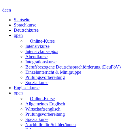
de
en
Startseite
Sprachkurse
Deutschkurse
open
Online-Kurse
Intensivkurse
Intensivkurse
plus
Abendkurse
Integrationskurse
Berufsbezogene Deutschsprachförderung (DeuFöV)
Einzelunterricht & Minigruppe
Prüfungsvorbereitung
Spezialkurse
Englischkurse
open
Online-Kurse
Allgemeines Englisch
Wirtschaftsenglisch
Prüfungsvorbereitung
Spezialkurse
Nachhilfe für Schüler/innen