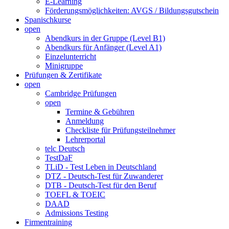
E-Learning
Förderungsmöglichkeiten: AVGS / Bildungsgutschein
Spanischkurse
open
Abendkurs in der Gruppe (Level B1)
Abendkurs für Anfänger (Level A1)
Einzelunterricht
Minigruppe
Prüfungen & Zertifikate
open
Cambridge Prüfungen
open
Termine & Gebühren
Anmeldung
Checkliste für Prüfungsteilnehmer
Lehrerportal
telc Deutsch
TestDaF
TLiD - Test Leben in Deutschland
DTZ - Deutsch-Test für Zuwanderer
DTB - Deutsch-Test für den Beruf
TOEFL & TOEIC
DAAD
Admissions Testing
Firmentraining