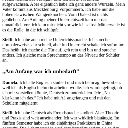
aufgewachsen. Aber eigentlich habe ich ganz andere Wurzeln. Mein
Vater kommt aus Mecklenburg-Vorpommern. Ich habe nur die
hohen slawischen Wangenknochen. Vom Dialekt ist nichts
geblieben. Am Anfang meiner Unterrichtszeit kam mir das
unnatürlich vor, ich kam mir nicht vor wie ich selbst. Mittlerweile ist
es die Rolle, in die ich schlüpfe.
Steffi
: Ich habe auch meine Unterrichtssprache. Ich spreche
normalerweise sehr schnell, aber im Unterricht schalte ich sofort um.
Das heißt, ich mache die Tür auf, geh rein und bin und spreche
anders. Ich gleiche mein Sprechtempo an das Niveau der Schüler
an.
„Am Anfang war ich unbedarft”
Daniela
: Ich hatte Englisch studiert und mich beim agi beworben,
weil ich als Englischlehrerin arbeiten wollte. Ich wurde gefragt, ob
ich mir vorstellen könnte, Deutsch zu unterrichten. Ich: „Na
klar kann ich das.“ Ich habe mit A1 angefangen und mit den
Schülern mitgelernt.
Steffi
: Ich habe Deutsch als Fremdsprache studiert. Aber Theorie
und Praxis sind weit auseinander. Ich war wirklich blauäugig. Im
fünften Semester habe ich ein einjähriges Praktikum in China