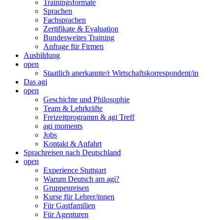
Trainingsformate
Sprachen
Fachsprachen
Zertifikate & Evaluation
Bundesweites Training
Anfrage für Firmen
Ausbildung
open
Staatlich anerkannte/r Wirtschaftskorrespondent/in
Das agi
open
Geschichte und Philosophie
Team & Lehrkräfte
Freizeitprogramm & agi Treff
agi moments
Jobs
Kontakt & Anfahrt
Sprachreisen nach Deutschland
open
Experience Stuttgart
Warum Deutsch am agi?
Gruppenreisen
Kurse für Lehrer/innen
Für Gastfamilien
Für Agenturen