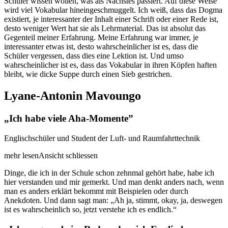
Schüler wissen wollen, was als Nächstes passiert. Auf diese Weise
wird viel Vokabular hineingeschmuggelt. Ich weiß, dass das Dogma
existiert, je interessanter der Inhalt einer Schrift oder einer Rede ist,
desto weniger Wert hat sie als Lehrmaterial. Das ist absolut das
Gegenteil meiner Erfahrung. Meine Erfahrung war immer, je
interessanter etwas ist, desto wahrscheinlicher ist es, dass die
Schüler vergessen, dass dies eine Lektion ist. Und umso
wahrscheinlicher ist es, dass das Vokabular in ihren Köpfen haften
bleibt, wie dicke Suppe durch einen Sieb gestrichen.
Lyane-Antonin Mavoungo
„Ich habe viele Aha-Momente”
Englischschüler und Student der Luft- und Raumfahrttechnik
mehr lesen
Ansicht schliessen
Dinge, die ich in der Schule schon zehnmal gehört habe, habe ich
hier verstanden und mir gemerkt. Und man denkt anders nach, wenn
man es anders erklärt bekommt mit Beispielen oder durch
Anekdoten. Und dann sagt man: „Ah ja, stimmt, okay, ja, deswegen
ist es wahrscheinlich so, jetzt verstehe ich es endlich.“