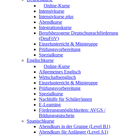
Online-Kurse
Intensivkurse
Intensivkurse
plus
Abendkurse
Integrationskurse
Berufsbezogene Deutschsprachförderung
(DeuFöV)
Einzelunterricht & Minigruppe
Prüfungsvorbereitung
Spezialkurse
Englischkurse
Online-Kurse
Allgemeines Englisch
Wirtschaftsenglisch
Einzelunterricht & Minigruppe
Prüfungsvorbereitung
Spezialkurse
Nachhilfe für Schüler/innen
E-Learning
Förderungsmöglichkeiten: AVGS /
Bildungsgutschein
Spanischkurse
Abendkurs in der Gruppe (Level B1)
Abendkurs für Anfänger (Level A1)