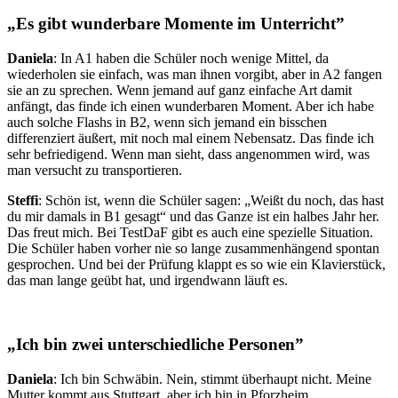
„Es gibt wunderbare Momente im Unterricht”
Daniela
: In A1 haben die Schüler noch wenige Mittel, da
wiederholen sie einfach, was man ihnen vorgibt, aber in A2 fangen
sie an zu sprechen. Wenn jemand auf ganz einfache Art damit
anfängt, das finde ich einen wunderbaren Moment. Aber ich habe
auch solche Flashs in B2, wenn sich jemand ein bisschen
differenziert äußert, mit noch mal einem Nebensatz. Das finde ich
sehr befriedigend. Wenn man sieht, dass angenommen wird, was
man versucht zu transportieren.
Steffi
: Schön ist, wenn die Schüler sagen:
Weißt du noch, das hast
du mir damals in B1 gesagt
und das Ganze ist ein halbes Jahr her.
Das freut mich. Bei TestDaF gibt es auch eine spezielle Situation.
Die Schüler haben vorher nie so lange zusammenhängend spontan
gesprochen. Und bei der Prüfung klappt es so wie ein Klavierstück,
das man lange geübt hat, und irgendwann läuft es.
„Ich bin zwei unterschiedliche Personen”
Daniela
: Ich bin Schwäbin. Nein, stimmt überhaupt nicht. Meine
Mutter kommt aus Stuttgart, aber ich bin in Pforzheim