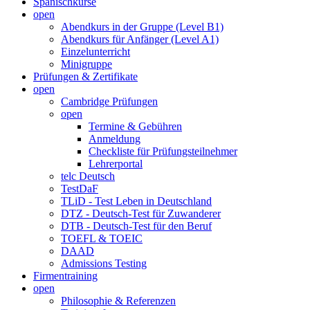
Spanischkurse
open
Abendkurs in der Gruppe (Level B1)
Abendkurs für Anfänger (Level A1)
Einzelunterricht
Minigruppe
Prüfungen & Zertifikate
open
Cambridge Prüfungen
open
Termine & Gebühren
Anmeldung
Checkliste für Prüfungsteilnehmer
Lehrerportal
telc Deutsch
TestDaF
TLiD - Test Leben in Deutschland
DTZ - Deutsch-Test für Zuwanderer
DTB - Deutsch-Test für den Beruf
TOEFL & TOEIC
DAAD
Admissions Testing
Firmentraining
open
Philosophie & Referenzen