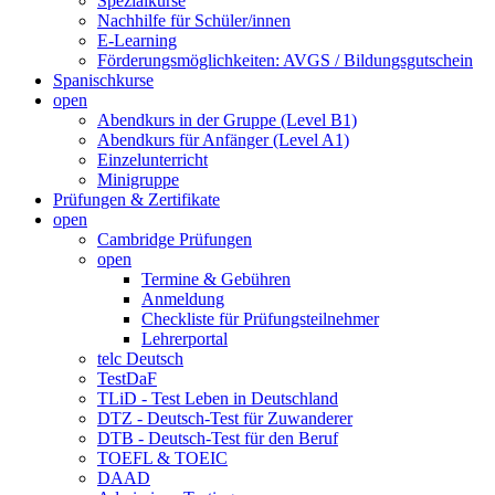
Spezialkurse
Nachhilfe für Schüler/innen
E-Learning
Förderungsmöglichkeiten: AVGS / Bildungsgutschein
Spanischkurse
open
Abendkurs in der Gruppe (Level B1)
Abendkurs für Anfänger (Level A1)
Einzelunterricht
Minigruppe
Prüfungen & Zertifikate
open
Cambridge Prüfungen
open
Termine & Gebühren
Anmeldung
Checkliste für Prüfungsteilnehmer
Lehrerportal
telc Deutsch
TestDaF
TLiD - Test Leben in Deutschland
DTZ - Deutsch-Test für Zuwanderer
DTB - Deutsch-Test für den Beruf
TOEFL & TOEIC
DAAD