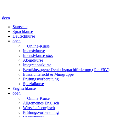
de
en
Startseite
Sprachkurse
Deutschkurse
open
Online-Kurse
Intensivkurse
Intensivkurse
plus
Abendkurse
Integrationskurse
Berufsbezogene Deutschsprachförderung (DeuFöV)
Einzelunterricht & Minigruppe
Prüfungsvorbereitung
Spezialkurse
Englischkurse
open
Online-Kurse
Allgemeines Englisch
Wirtschaftsenglisch
Prüfungsvorbereitung