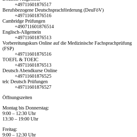
+49711601876517
Berufsbezogene Deutschsprachförderung (DeuFöV)
+49711601876516
Cambridge Prüfungen
+490711601876514
Englisch-Allgemein
+49711601876513
Vorbereitungskurs Online auf die Medizinische Fachsprachprüfung
(FSP)
+49711601876516
TOEFL & TOEIC
+49711601876513
Deutsch Abendkurse Online
+49711601876525
telc Deutsch Prüfungen
+49711601876527
Öffnungszeiten
Montag bis Donnerstag:
9:00 – 12:30 Uhr
13:30 – 19:00 Uhr
Freitag:
9:00 – 12:30 Uhr