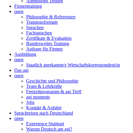
Admissions Testing
Firmentraining
open
Philosophie & Referenzen
Trainingsformate
Sprachen
Fachsprachen
Zertifikate & Evaluation
Bundesweites Training
Anfrage für Firmen
Ausbildung
open
Staatlich anerkannte/r Wirtschaftskorrespondent/in
Das agi
open
Geschichte und Philosophie
Team & Lehrkräfte
Freizeitprogramm & agi Treff
agi moments
Jobs
Kontakt & Anfahrt
Sprachreisen nach Deutschland
open
Experience Stuttgart
Warum Deutsch am agi?