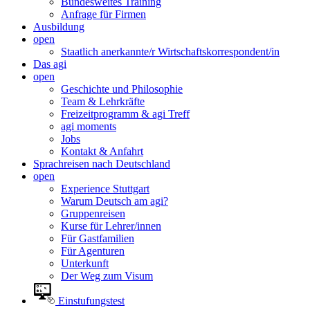
Bundesweites Training
Anfrage für Firmen
Ausbildung
open
Staatlich anerkannte/r Wirtschaftskorrespondent/in
Das agi
open
Geschichte und Philosophie
Team & Lehrkräfte
Freizeitprogramm & agi Treff
agi moments
Jobs
Kontakt & Anfahrt
Sprachreisen nach Deutschland
open
Experience Stuttgart
Warum Deutsch am agi?
Gruppenreisen
Kurse für Lehrer/innen
Für Gastfamilien
Für Agenturen
Unterkunft
Der Weg zum Visum
Einstufungstest