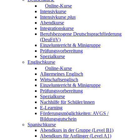
Online-Kurse
Intensivkurse
Intensivkurse
plus
Abendkurse
Integrationskurse
Berufsbezogene Deutschsprachförderung
(DeuFöV)
Einzelunterricht & Minigruppe
Prüfungsvorbereitung
Spezialkurse
Englischkurse
Online-Kurse
Allgemeines Englisch
Wirtschaftsenglisch
Einzelunterricht & Minigruppe
Prüfungsvorbereitung
Spezialkurse
Nachhilfe für Schüler/innen
E-Learning
Förderungsmöglichkeiten: AVGS /
Bildungsgutschein
Spanischkurse
Abendkurs in der Gruppe (Level B1)
Abendkurs für Anfänger (Level A1)