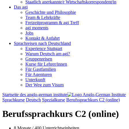
Staatlich anerkannte/r Wirtschaftskorrespondent/in
Das agi
Geschichte und Philosophie
Team & Lehrkräfte
Freizeitprogramm & agi Treff
agi moments
Jobs
Kontakt & Anfahrt
Sprachreisen nach Deutschland
Experience Stuttgart
Warum Deutsch am agi?
Gruppenreisen
Kurse für Lehrer/innen
Für Gastfamilien
Für Agenturen
Unterkunft
Der Weg zum Visum
Startseite des anglo-german institute
Sprachkurse
Deutsch
Spezialkurse
Berufssprachkurs C2 (online)
Berufssprachkurs C2
(online)
8 Monate / 400 Unterrichtseinheiten