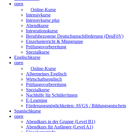
open
Online-Kurse
Intensivkurse
Intensivkurse
plus
Abendkurse
Integrationskurse
Berufsbezogene Deutschsprachförderung (DeuFöV)
Einzelunterricht & Minigruppe
Prüfungsvorbereitung
Spezialkurse
Englischkurse
open
Online-Kurse
Allgemeines Englisch
Wirtschaftsenglisch
Prüfungsvorbereitung
Spezialkurse
Nachhilfe für Schüler/innen
E-Learning
Förderungsmöglichkeiten: AVGS / Bildungsgutschein
Spanischkurse
open
Abendkurs in der Gruppe (Level B1)
Abendkurs für Anfänger (Level A1)