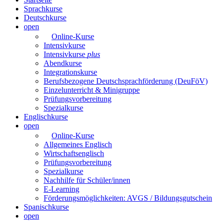
Sprachkurse
Deutschkurse
open
Online-Kurse
Intensivkurse
Intensivkurse
plus
Abendkurse
Integrationskurse
Berufsbezogene Deutschsprachförderung (DeuFöV)
Einzelunterricht & Minigruppe
Prüfungsvorbereitung
Spezialkurse
Englischkurse
open
Online-Kurse
Allgemeines Englisch
Wirtschaftsenglisch
Prüfungsvorbereitung
Spezialkurse
Nachhilfe für Schüler/innen
E-Learning
Förderungsmöglichkeiten: AVGS / Bildungsgutschein
Spanischkurse
open