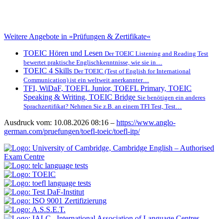
Weitere Angebote in »Prüfungen & Zertifikate«
TOEIC Hören und Lesen
Der TOEIC Listening and Reading Test
bewertet praktische Englischkenntnisse, wie sie in…
TOEIC 4 Skills
Der TOEIC (Test of English for International
Communication) ist ein weltweit anerkannter…
TFI, WiDaF, TOEFL Junior, TOEFL Primary, TOEIC
Speaking & Writing, TOEIC Bridge
Sie benötigen ein anderes
Sprachzertifikat? Nehmen Sie z.B. an einem TFI Test, Test…
Ausdruck vom: 10.08.2026 08:16 –
https://www.anglo-
german.com/pruefungen/toefl-toeic/toefl-itp/