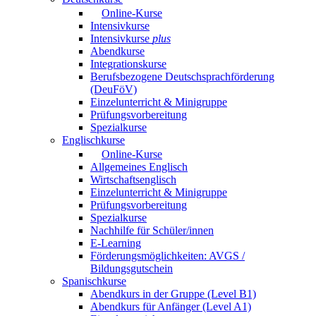
Online-Kurse
Intensivkurse
Intensivkurse
plus
Abendkurse
Integrationskurse
Berufsbezogene Deutschsprachförderung
(DeuFöV)
Einzelunterricht & Minigruppe
Prüfungsvorbereitung
Spezialkurse
Englischkurse
Online-Kurse
Allgemeines Englisch
Wirtschaftsenglisch
Einzelunterricht & Minigruppe
Prüfungsvorbereitung
Spezialkurse
Nachhilfe für Schüler/innen
E-Learning
Förderungsmöglichkeiten: AVGS /
Bildungsgutschein
Spanischkurse
Abendkurs in der Gruppe (Level B1)
Abendkurs für Anfänger (Level A1)