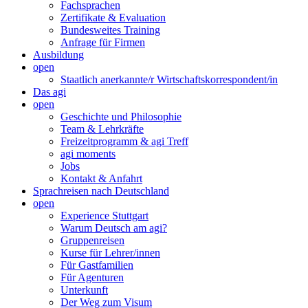
Fachsprachen
Zertifikate & Evaluation
Bundesweites Training
Anfrage für Firmen
Ausbildung
open
Staatlich anerkannte/r Wirtschaftskorrespondent/in
Das agi
open
Geschichte und Philosophie
Team & Lehrkräfte
Freizeitprogramm & agi Treff
agi moments
Jobs
Kontakt & Anfahrt
Sprachreisen nach Deutschland
open
Experience Stuttgart
Warum Deutsch am agi?
Gruppenreisen
Kurse für Lehrer/innen
Für Gastfamilien
Für Agenturen
Unterkunft
Der Weg zum Visum