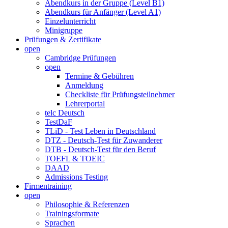
Abendkurs in der Gruppe (Level B1)
Abendkurs für Anfänger (Level A1)
Einzelunterricht
Minigruppe
Prüfungen & Zertifikate
open
Cambridge Prüfungen
open
Termine & Gebühren
Anmeldung
Checkliste für Prüfungsteilnehmer
Lehrerportal
telc Deutsch
TestDaF
TLiD - Test Leben in Deutschland
DTZ - Deutsch-Test für Zuwanderer
DTB - Deutsch-Test für den Beruf
TOEFL & TOEIC
DAAD
Admissions Testing
Firmentraining
open
Philosophie & Referenzen
Trainingsformate
Sprachen