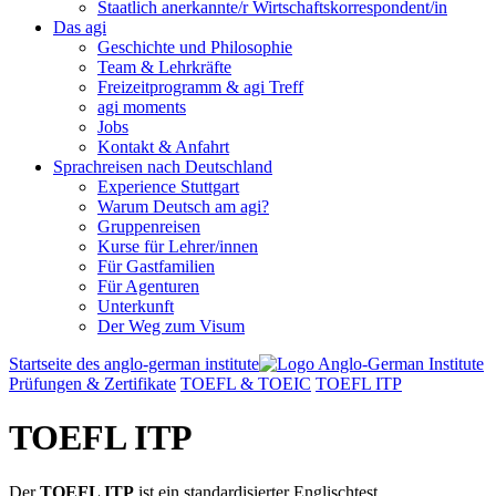
Staatlich anerkannte/r Wirtschaftskorrespondent/in
Das agi
Geschichte und Philosophie
Team & Lehrkräfte
Freizeitprogramm & agi Treff
agi moments
Jobs
Kontakt & Anfahrt
Sprachreisen nach Deutschland
Experience Stuttgart
Warum Deutsch am agi?
Gruppenreisen
Kurse für Lehrer/innen
Für Gastfamilien
Für Agenturen
Unterkunft
Der Weg zum Visum
Startseite des anglo-german institute
Prüfungen & Zertifikate
TOEFL & TOEIC
TOEFL ITP
TOEFL ITP
Der
TOEFL ITP
ist ein standardisierter Englischtest