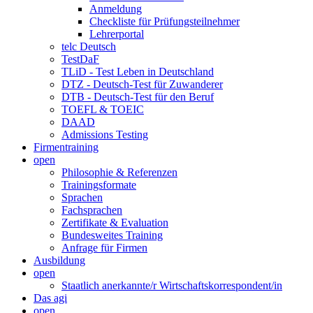
Anmeldung
Checkliste für Prüfungsteilnehmer
Lehrerportal
telc Deutsch
TestDaF
TLiD - Test Leben in Deutschland
DTZ - Deutsch-Test für Zuwanderer
DTB - Deutsch-Test für den Beruf
TOEFL & TOEIC
DAAD
Admissions Testing
Firmentraining
open
Philosophie & Referenzen
Trainingsformate
Sprachen
Fachsprachen
Zertifikate & Evaluation
Bundesweites Training
Anfrage für Firmen
Ausbildung
open
Staatlich anerkannte/r Wirtschaftskorrespondent/in
Das agi
open