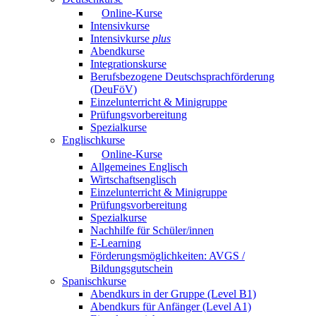
Online-Kurse
Intensivkurse
Intensivkurse
plus
Abendkurse
Integrationskurse
Berufsbezogene Deutschsprachförderung
(DeuFöV)
Einzelunterricht & Minigruppe
Prüfungsvorbereitung
Spezialkurse
Englischkurse
Online-Kurse
Allgemeines Englisch
Wirtschaftsenglisch
Einzelunterricht & Minigruppe
Prüfungsvorbereitung
Spezialkurse
Nachhilfe für Schüler/innen
E-Learning
Förderungsmöglichkeiten: AVGS /
Bildungsgutschein
Spanischkurse
Abendkurs in der Gruppe (Level B1)
Abendkurs für Anfänger (Level A1)