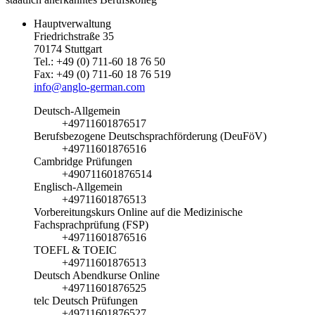
Hauptverwaltung
Friedrichstraße 35
70174 Stuttgart
Tel.: +49 (0) 711-60 18 76 50
Fax: +49 (0) 711-60 18 76 519
info@anglo-german.com
Deutsch-Allgemein
+49711601876517
Berufsbezogene Deutschsprachförderung (DeuFöV)
+49711601876516
Cambridge Prüfungen
+490711601876514
Englisch-Allgemein
+49711601876513
Vorbereitungskurs Online auf die Medizinische
Fachsprachprüfung (FSP)
+49711601876516
TOEFL & TOEIC
+49711601876513
Deutsch Abendkurse Online
+49711601876525
telc Deutsch Prüfungen
+49711601876527