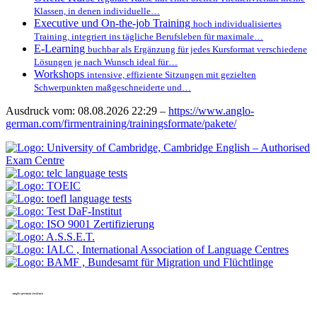
Klassen, in denen individuelle…
Executive und On-the-job Training
hoch individualisiertes
Training, integriert ins tägliche Berufsleben für maximale…
E-Learning
buchbar als Ergänzung für jedes Kursformat verschiedene
Lösungen je nach Wunsch ideal für…
Workshops
intensive, effiziente Sitzungen mit gezielten
Schwerpunkten maßgeschneiderte und…
Ausdruck vom: 08.08.2026 22:29 –
https://www.anglo-
german.com/firmentraining/trainingsformate/pakete/