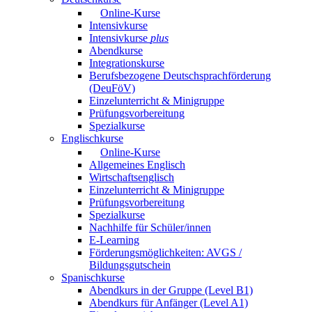
Online-Kurse
Intensivkurse
Intensivkurse
plus
Abendkurse
Integrationskurse
Berufsbezogene Deutschsprachförderung
(DeuFöV)
Einzelunterricht & Minigruppe
Prüfungsvorbereitung
Spezialkurse
Englischkurse
Online-Kurse
Allgemeines Englisch
Wirtschaftsenglisch
Einzelunterricht & Minigruppe
Prüfungsvorbereitung
Spezialkurse
Nachhilfe für Schüler/innen
E-Learning
Förderungsmöglichkeiten: AVGS /
Bildungsgutschein
Spanischkurse
Abendkurs in der Gruppe (Level B1)
Abendkurs für Anfänger (Level A1)