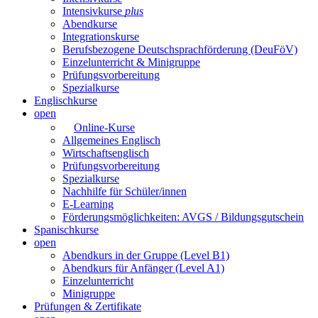
Intensivkurse
plus
Abendkurse
Integrationskurse
Berufsbezogene Deutschsprachförderung (DeuFöV)
Einzelunterricht & Minigruppe
Prüfungsvorbereitung
Spezialkurse
Englischkurse
open
Online-Kurse
Allgemeines Englisch
Wirtschaftsenglisch
Prüfungsvorbereitung
Spezialkurse
Nachhilfe für Schüler/innen
E-Learning
Förderungsmöglichkeiten: AVGS / Bildungsgutschein
Spanischkurse
open
Abendkurs in der Gruppe (Level B1)
Abendkurs für Anfänger (Level A1)
Einzelunterricht
Minigruppe
Prüfungen & Zertifikate