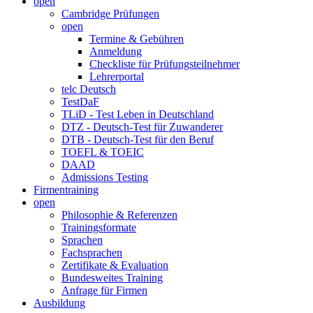
open
Cambridge Prüfungen
open
Termine & Gebühren
Anmeldung
Checkliste für Prüfungsteilnehmer
Lehrerportal
telc Deutsch
TestDaF
TLiD - Test Leben in Deutschland
DTZ - Deutsch-Test für Zuwanderer
DTB - Deutsch-Test für den Beruf
TOEFL & TOEIC
DAAD
Admissions Testing
Firmentraining
open
Philosophie & Referenzen
Trainingsformate
Sprachen
Fachsprachen
Zertifikate & Evaluation
Bundesweites Training
Anfrage für Firmen
Ausbildung