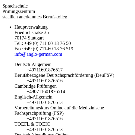
Sprachschule
Prüfungszentrum
staatlich anerkanntes Berufskolleg
Hauptverwaltung
Friedrichstraße 35
70174 Stuttgart
Tel.: +49 (0) 711-60 18 76 50
Fax: +49 (0) 711-60 18 76 519
info@anglo-german.com
Deutsch-Allgemein
+49711601876517
Berufsbezogene Deutschsprachförderung (DeuFöV)
+49711601876516
Cambridge Prüfungen
+490711601876514
Englisch-Allgemein
+49711601876513
Vorbereitungskurs Online auf die Medizinische
Fachsprachprüfung (FSP)
+49711601876516
TOEFL & TOEIC
+49711601876513
Deutsch Abendkurse Online