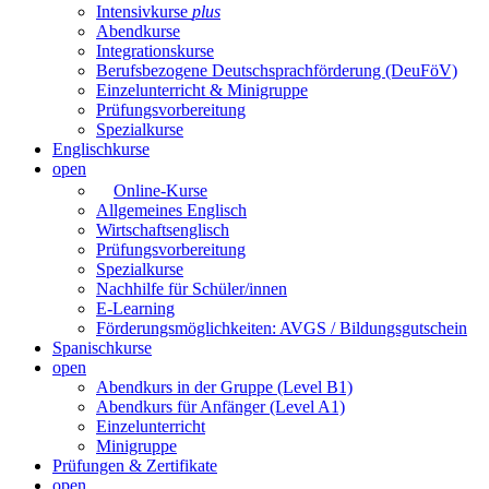
Intensivkurse
plus
Abendkurse
Integrationskurse
Berufsbezogene Deutschsprachförderung (DeuFöV)
Einzelunterricht & Minigruppe
Prüfungsvorbereitung
Spezialkurse
Englischkurse
open
Online-Kurse
Allgemeines Englisch
Wirtschaftsenglisch
Prüfungsvorbereitung
Spezialkurse
Nachhilfe für Schüler/innen
E-Learning
Förderungsmöglichkeiten: AVGS / Bildungsgutschein
Spanischkurse
open
Abendkurs in der Gruppe (Level B1)
Abendkurs für Anfänger (Level A1)
Einzelunterricht
Minigruppe
Prüfungen & Zertifikate
open