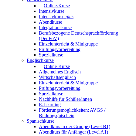
Online-Kurse
Intensivkurse
Intensivkurse
plus
Abendkurse
Integrationskurse
Berufsbezogene Deutschsprachförderung
(DeuFöV)
Einzelunterricht & Minigruppe
Prüfungsvorbereitung
Spezialkurse
Englischkurse
Online-Kurse
Allgemeines Englisch
Wirtschaftsenglisch
Einzelunterricht & Minigruppe
Prüfungsvorbereitung
Spezialkurse
Nachhilfe für Schüler/innen
E-Learning
Förderungsmöglichkeiten: AVGS /
Bildungsgutschein
Spanischkurse
Abendkurs in der Gruppe (Level B1)
Abendkurs für Anfänger (Level A1)