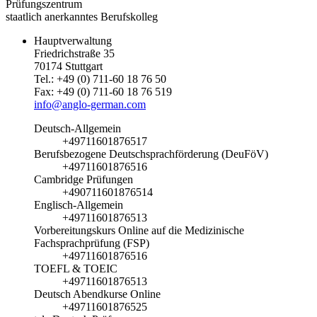
Prüfungszentrum
staatlich anerkanntes Berufskolleg
Hauptverwaltung
Friedrichstraße 35
70174 Stuttgart
Tel.: +49 (0) 711-60 18 76 50
Fax: +49 (0) 711-60 18 76 519
info@anglo-german.com
Deutsch-Allgemein
+49711601876517
Berufsbezogene Deutschsprachförderung (DeuFöV)
+49711601876516
Cambridge Prüfungen
+490711601876514
Englisch-Allgemein
+49711601876513
Vorbereitungskurs Online auf die Medizinische
Fachsprachprüfung (FSP)
+49711601876516
TOEFL & TOEIC
+49711601876513
Deutsch Abendkurse Online
+49711601876525