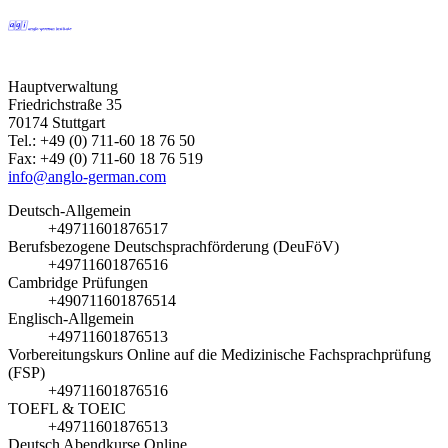
Hauptverwaltung
Friedrichstraße 35
70174 Stuttgart
Tel.: +49 (0) 711-60 18 76 50
Fax: +49 (0) 711-60 18 76 519
info@anglo-german.com
Deutsch-Allgemein
+49711601876517
Berufsbezogene Deutschsprachförderung (DeuFöV)
+49711601876516
Cambridge Prüfungen
+490711601876514
Englisch-Allgemein
+49711601876513
Vorbereitungskurs Online auf die Medizinische Fachsprachprüfung
(FSP)
+49711601876516
TOEFL & TOEIC
+49711601876513
Deutsch Abendkurse Online