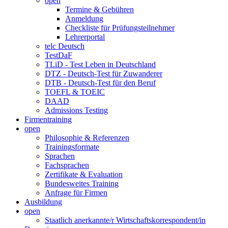
open
Termine & Gebühren
Anmeldung
Checkliste für Prüfungsteilnehmer
Lehrerportal
telc Deutsch
TestDaF
TLiD - Test Leben in Deutschland
DTZ - Deutsch-Test für Zuwanderer
DTB - Deutsch-Test für den Beruf
TOEFL & TOEIC
DAAD
Admissions Testing
Firmentraining
open
Philosophie & Referenzen
Trainingsformate
Sprachen
Fachsprachen
Zertifikate & Evaluation
Bundesweites Training
Anfrage für Firmen
Ausbildung
open
Staatlich anerkannte/r Wirtschaftskorrespondent/in