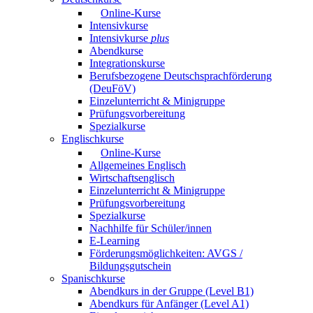
Online-Kurse
Intensivkurse
Intensivkurse
plus
Abendkurse
Integrationskurse
Berufsbezogene Deutschsprachförderung
(DeuFöV)
Einzelunterricht & Minigruppe
Prüfungsvorbereitung
Spezialkurse
Englischkurse
Online-Kurse
Allgemeines Englisch
Wirtschaftsenglisch
Einzelunterricht & Minigruppe
Prüfungsvorbereitung
Spezialkurse
Nachhilfe für Schüler/innen
E-Learning
Förderungsmöglichkeiten: AVGS /
Bildungsgutschein
Spanischkurse
Abendkurs in der Gruppe (Level B1)
Abendkurs für Anfänger (Level A1)