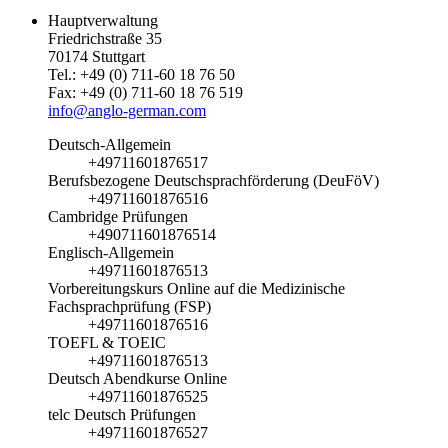
Hauptverwaltung
Friedrichstraße 35
70174 Stuttgart
Tel.: +49 (0) 711-60 18 76 50
Fax: +49 (0) 711-60 18 76 519
info@anglo-german.com
Deutsch-Allgemein
+49711601876517
Berufsbezogene Deutschsprachförderung (DeuFöV)
+49711601876516
Cambridge Prüfungen
+490711601876514
Englisch-Allgemein
+49711601876513
Vorbereitungskurs Online auf die Medizinische
Fachsprachprüfung (FSP)
+49711601876516
TOEFL & TOEIC
+49711601876513
Deutsch Abendkurse Online
+49711601876525
telc Deutsch Prüfungen
+49711601876527