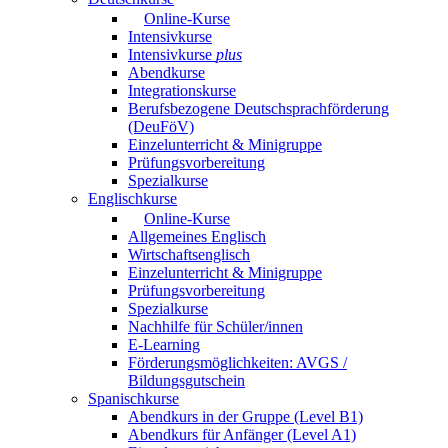
Online-Kurse
Intensivkurse
Intensivkurse
plus
Abendkurse
Integrationskurse
Berufsbezogene Deutschsprachförderung
(DeuFöV)
Einzelunterricht & Minigruppe
Prüfungsvorbereitung
Spezialkurse
Englischkurse
Online-Kurse
Allgemeines Englisch
Wirtschaftsenglisch
Einzelunterricht & Minigruppe
Prüfungsvorbereitung
Spezialkurse
Nachhilfe für Schüler/innen
E-Learning
Förderungsmöglichkeiten: AVGS /
Bildungsgutschein
Spanischkurse
Abendkurs in der Gruppe (Level B1)
Abendkurs für Anfänger (Level A1)