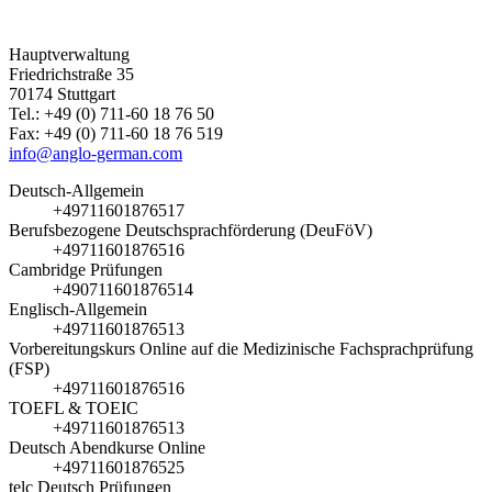
Hauptverwaltung
Friedrichstraße 35
70174 Stuttgart
Tel.: +49 (0) 711-60 18 76 50
Fax: +49 (0) 711-60 18 76 519
info@anglo-german.com
Deutsch-Allgemein
+49711601876517
Berufsbezogene Deutschsprachförderung (DeuFöV)
+49711601876516
Cambridge Prüfungen
+490711601876514
Englisch-Allgemein
+49711601876513
Vorbereitungskurs Online auf die Medizinische Fachsprachprüfung
(FSP)
+49711601876516
TOEFL & TOEIC
+49711601876513
Deutsch Abendkurse Online
+49711601876525
telc Deutsch Prüfungen