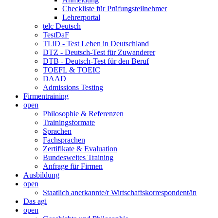
Checkliste für Prüfungsteilnehmer
Lehrerportal
telc Deutsch
TestDaF
TLiD - Test Leben in Deutschland
DTZ - Deutsch-Test für Zuwanderer
DTB - Deutsch-Test für den Beruf
TOEFL & TOEIC
DAAD
Admissions Testing
Firmentraining
open
Philosophie & Referenzen
Trainingsformate
Sprachen
Fachsprachen
Zertifikate & Evaluation
Bundesweites Training
Anfrage für Firmen
Ausbildung
open
Staatlich anerkannte/r Wirtschaftskorrespondent/in
Das agi
open