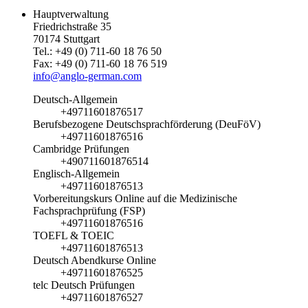
Hauptverwaltung
Friedrichstraße 35
70174 Stuttgart
Tel.: +49 (0) 711-60 18 76 50
Fax: +49 (0) 711-60 18 76 519
info@anglo-german.com
Deutsch-Allgemein
+49711601876517
Berufsbezogene Deutschsprachförderung (DeuFöV)
+49711601876516
Cambridge Prüfungen
+490711601876514
Englisch-Allgemein
+49711601876513
Vorbereitungskurs Online auf die Medizinische
Fachsprachprüfung (FSP)
+49711601876516
TOEFL & TOEIC
+49711601876513
Deutsch Abendkurse Online
+49711601876525
telc Deutsch Prüfungen
+49711601876527