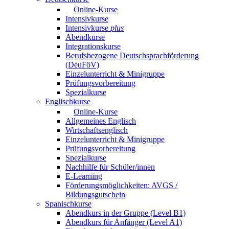
Online-Kurse
Intensivkurse
Intensivkurse
plus
Abendkurse
Integrationskurse
Berufsbezogene Deutschsprachförderung
(DeuFöV)
Einzelunterricht & Minigruppe
Prüfungsvorbereitung
Spezialkurse
Englischkurse
Online-Kurse
Allgemeines Englisch
Wirtschaftsenglisch
Einzelunterricht & Minigruppe
Prüfungsvorbereitung
Spezialkurse
Nachhilfe für Schüler/innen
E-Learning
Förderungsmöglichkeiten: AVGS /
Bildungsgutschein
Spanischkurse
Abendkurs in der Gruppe (Level B1)
Abendkurs für Anfänger (Level A1)