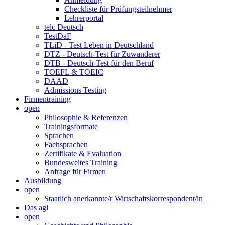
Checkliste für Prüfungsteilnehmer
Lehrerportal
telc Deutsch
TestDaF
TLiD - Test Leben in Deutschland
DTZ - Deutsch-Test für Zuwanderer
DTB - Deutsch-Test für den Beruf
TOEFL & TOEIC
DAAD
Admissions Testing
Firmentraining
open
Philosophie & Referenzen
Trainingsformate
Sprachen
Fachsprachen
Zertifikate & Evaluation
Bundesweites Training
Anfrage für Firmen
Ausbildung
open
Staatlich anerkannte/r Wirtschaftskorrespondent/in
Das agi
open