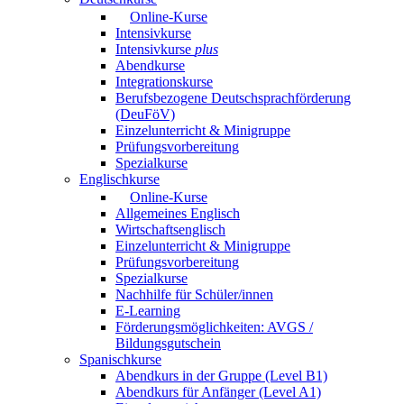
Online-Kurse
Intensivkurse
Intensivkurse
plus
Abendkurse
Integrationskurse
Berufsbezogene Deutschsprachförderung
(DeuFöV)
Einzelunterricht & Minigruppe
Prüfungsvorbereitung
Spezialkurse
Englischkurse
Online-Kurse
Allgemeines Englisch
Wirtschaftsenglisch
Einzelunterricht & Minigruppe
Prüfungsvorbereitung
Spezialkurse
Nachhilfe für Schüler/innen
E-Learning
Förderungsmöglichkeiten: AVGS /
Bildungsgutschein
Spanischkurse
Abendkurs in der Gruppe (Level B1)
Abendkurs für Anfänger (Level A1)