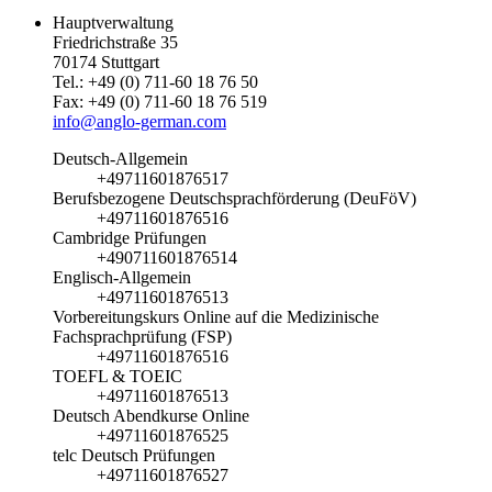
Hauptverwaltung
Friedrichstraße 35
70174 Stuttgart
Tel.: +49 (0) 711-60 18 76 50
Fax: +49 (0) 711-60 18 76 519
info@anglo-german.com
Deutsch-Allgemein
+49711601876517
Berufsbezogene Deutschsprachförderung (DeuFöV)
+49711601876516
Cambridge Prüfungen
+490711601876514
Englisch-Allgemein
+49711601876513
Vorbereitungskurs Online auf die Medizinische
Fachsprachprüfung (FSP)
+49711601876516
TOEFL & TOEIC
+49711601876513
Deutsch Abendkurse Online
+49711601876525
telc Deutsch Prüfungen
+49711601876527