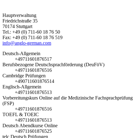
Hauptverwaltung
Friedrichstraße 35
70174 Stuttgart
Tel.: +49 (0) 711-60 18 76 50
Fax: +49 (0) 711-60 18 76 519
info@anglo-german.com
Deutsch-Allgemein
+49711601876517
Berufsbezogene Deutschsprachförderung (DeuFöV)
+49711601876516
Cambridge Prüfungen
+490711601876514
Englisch-Allgemein
+49711601876513
Vorbereitungskurs Online auf die Medizinische Fachsprachprüfung
(FSP)
+49711601876516
TOEFL & TOEIC
+49711601876513
Deutsch Abendkurse Online
+49711601876525
telc Deutsch Prüfungen