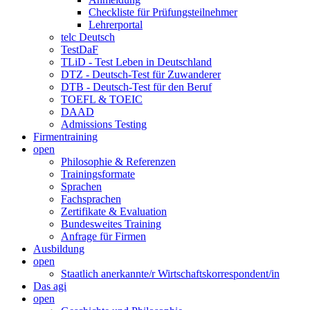
Checkliste für Prüfungsteilnehmer
Lehrerportal
telc Deutsch
TestDaF
TLiD - Test Leben in Deutschland
DTZ - Deutsch-Test für Zuwanderer
DTB - Deutsch-Test für den Beruf
TOEFL & TOEIC
DAAD
Admissions Testing
Firmentraining
open
Philosophie & Referenzen
Trainingsformate
Sprachen
Fachsprachen
Zertifikate & Evaluation
Bundesweites Training
Anfrage für Firmen
Ausbildung
open
Staatlich anerkannte/r Wirtschaftskorrespondent/in
Das agi
open