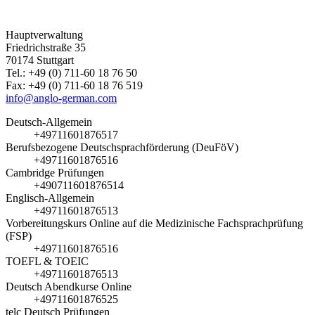
Hauptverwaltung
Friedrichstraße 35
70174 Stuttgart
Tel.: +49 (0) 711-60 18 76 50
Fax: +49 (0) 711-60 18 76 519
info@anglo-german.com
Deutsch-Allgemein
+49711601876517
Berufsbezogene Deutschsprachförderung (DeuFöV)
+49711601876516
Cambridge Prüfungen
+490711601876514
Englisch-Allgemein
+49711601876513
Vorbereitungskurs Online auf die Medizinische Fachsprachprüfung
(FSP)
+49711601876516
TOEFL & TOEIC
+49711601876513
Deutsch Abendkurse Online
+49711601876525
telc Deutsch Prüfungen