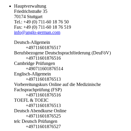
Hauptverwaltung
Friedrichstraße 35
70174 Stuttgart
Tel.: +49 (0) 711-60 18 76 50
Fax: +49 (0) 711-60 18 76 519
info@anglo-german.com
Deutsch-Allgemein
+49711601876517
Berufsbezogene Deutschsprachförderung (DeuFöV)
+49711601876516
Cambridge Prüfungen
+490711601876514
Englisch-Allgemein
+49711601876513
Vorbereitungskurs Online auf die Medizinische
Fachsprachprüfung (FSP)
+49711601876516
TOEFL & TOEIC
+49711601876513
Deutsch Abendkurse Online
+49711601876525
telc Deutsch Prüfungen
+49711601876527