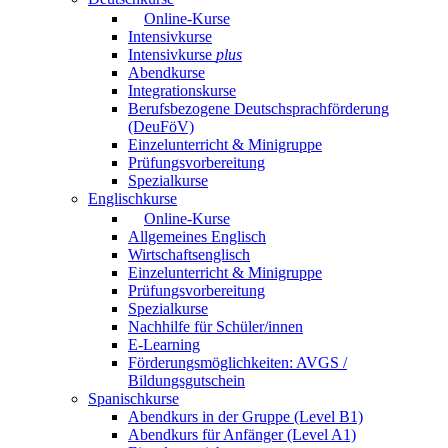
Online-Kurse
Intensivkurse
Intensivkurse
plus
Abendkurse
Integrationskurse
Berufsbezogene Deutschsprachförderung
(DeuFöV)
Einzelunterricht & Minigruppe
Prüfungsvorbereitung
Spezialkurse
Englischkurse
Online-Kurse
Allgemeines Englisch
Wirtschaftsenglisch
Einzelunterricht & Minigruppe
Prüfungsvorbereitung
Spezialkurse
Nachhilfe für Schüler/innen
E-Learning
Förderungsmöglichkeiten: AVGS /
Bildungsgutschein
Spanischkurse
Abendkurs in der Gruppe (Level B1)
Abendkurs für Anfänger (Level A1)