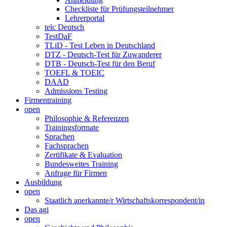
Checkliste für Prüfungsteilnehmer
Lehrerportal
telc Deutsch
TestDaF
TLiD - Test Leben in Deutschland
DTZ - Deutsch-Test für Zuwanderer
DTB - Deutsch-Test für den Beruf
TOEFL & TOEIC
DAAD
Admissions Testing
Firmentraining
open
Philosophie & Referenzen
Trainingsformate
Sprachen
Fachsprachen
Zertifikate & Evaluation
Bundesweites Training
Anfrage für Firmen
Ausbildung
open
Staatlich anerkannte/r Wirtschaftskorrespondent/in
Das agi
open