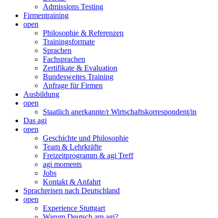
Admissions Testing
Firmentraining
open
Philosophie & Referenzen
Trainingsformate
Sprachen
Fachsprachen
Zertifikate & Evaluation
Bundesweites Training
Anfrage für Firmen
Ausbildung
open
Staatlich anerkannte/r Wirtschaftskorrespondent/in
Das agi
open
Geschichte und Philosophie
Team & Lehrkräfte
Freizeitprogramm & agi Treff
agi moments
Jobs
Kontakt & Anfahrt
Sprachreisen nach Deutschland
open
Experience Stuttgart
Warum Deutsch am agi?