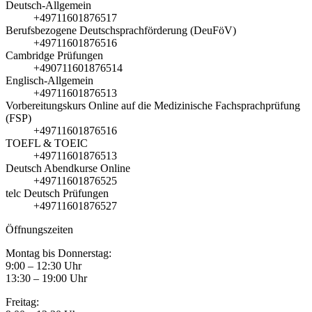
Deutsch-Allgemein
+49711601876517
Berufsbezogene Deutschsprachförderung (DeuFöV)
+49711601876516
Cambridge Prüfungen
+490711601876514
Englisch-Allgemein
+49711601876513
Vorbereitungskurs Online auf die Medizinische Fachsprachprüfung
(FSP)
+49711601876516
TOEFL & TOEIC
+49711601876513
Deutsch Abendkurse Online
+49711601876525
telc Deutsch Prüfungen
+49711601876527
Öffnungszeiten
Montag bis Donnerstag:
9:00 – 12:30 Uhr
13:30 – 19:00 Uhr
Freitag: