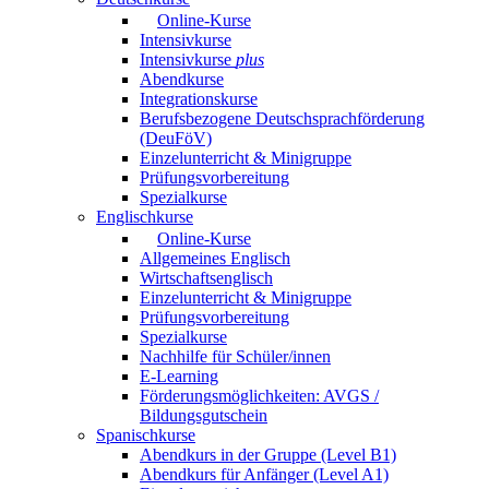
Online-Kurse
Intensivkurse
Intensivkurse
plus
Abendkurse
Integrationskurse
Berufsbezogene Deutschsprachförderung
(DeuFöV)
Einzelunterricht & Minigruppe
Prüfungsvorbereitung
Spezialkurse
Englischkurse
Online-Kurse
Allgemeines Englisch
Wirtschaftsenglisch
Einzelunterricht & Minigruppe
Prüfungsvorbereitung
Spezialkurse
Nachhilfe für Schüler/innen
E-Learning
Förderungsmöglichkeiten: AVGS /
Bildungsgutschein
Spanischkurse
Abendkurs in der Gruppe (Level B1)
Abendkurs für Anfänger (Level A1)