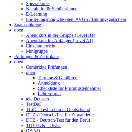
Spezialkurse
Nachhilfe für Schüler/innen
E-Learning
Förderungsmöglichkeiten: AVGS / Bildungsgutschein
Spanischkurse
open
Abendkurs in der Gruppe (Level B1)
Abendkurs für Anfänger (Level A1)
Einzelunterricht
Minigruppe
Prüfungen & Zertifikate
open
Cambridge Prüfungen
open
Termine & Gebühren
Anmeldung
Checkliste für Prüfungsteilnehmer
Lehrerportal
telc Deutsch
TestDaF
TLiD - Test Leben in Deutschland
DTZ - Deutsch-Test für Zuwanderer
DTB - Deutsch-Test für den Beruf
TOEFL & TOEIC
DAAD