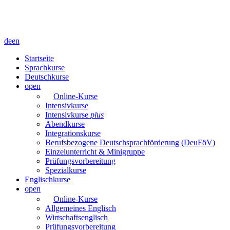
de
en
Startseite
Sprachkurse
Deutschkurse
open
Online-Kurse
Intensivkurse
Intensivkurse
plus
Abendkurse
Integrationskurse
Berufsbezogene Deutschsprachförderung (DeuFöV)
Einzelunterricht & Minigruppe
Prüfungsvorbereitung
Spezialkurse
Englischkurse
open
Online-Kurse
Allgemeines Englisch
Wirtschaftsenglisch
Prüfungsvorbereitung