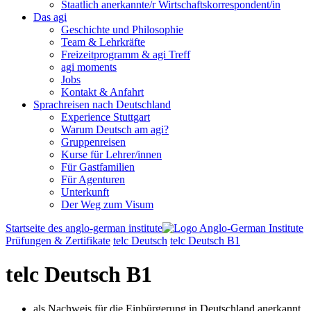
Staatlich anerkannte/r Wirtschaftskorrespondent/in
Das agi
Geschichte und Philosophie
Team & Lehrkräfte
Freizeitprogramm & agi Treff
agi moments
Jobs
Kontakt & Anfahrt
Sprachreisen nach Deutschland
Experience Stuttgart
Warum Deutsch am agi?
Gruppenreisen
Kurse für Lehrer/innen
Für Gastfamilien
Für Agenturen
Unterkunft
Der Weg zum Visum
Startseite des anglo-german institute
Prüfungen & Zertifikate
telc Deutsch
telc Deutsch B1
telc Deutsch B1
als Nachweis für die Einbürgerung in Deutschland anerkannt