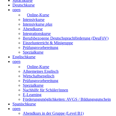
Sprachkurse
Deutschkurse
open
Online-Kurse
Intensivkurse
Intensivkurse
plus
Abendkurse
Integrationskurse
Berufsbezogene Deutschsprachförderung (DeuFöV)
Einzelunterricht & Minigruppe
Prüfungsvorbereitung
Spezialkurse
Englischkurse
open
Online-Kurse
Allgemeines Englisch
Wirtschaftsenglisch
Prüfungsvorbereitung
Spezialkurse
Nachhilfe für Schüler/innen
E-Learning
Förderungsmöglichkeiten: AVGS / Bildungsgutschein
Spanischkurse
open
Abendkurs in der Gruppe (Level B1)