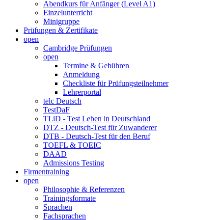
Abendkurs für Anfänger (Level A1)
Einzelunterricht
Minigruppe
Prüfungen & Zertifikate
open
Cambridge Prüfungen
open
Termine & Gebühren
Anmeldung
Checkliste für Prüfungsteilnehmer
Lehrerportal
telc Deutsch
TestDaF
TLiD - Test Leben in Deutschland
DTZ - Deutsch-Test für Zuwanderer
DTB - Deutsch-Test für den Beruf
TOEFL & TOEIC
DAAD
Admissions Testing
Firmentraining
open
Philosophie & Referenzen
Trainingsformate
Sprachen
Fachsprachen